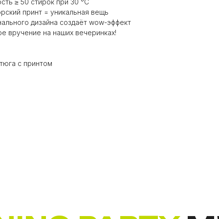
ость ≥ 50 стирок при 30 °C
орский принт = уникальная вещь
онального дизайна создаёт wow-эффект
ое вручение на наших вечеринках!
утюга с принтом